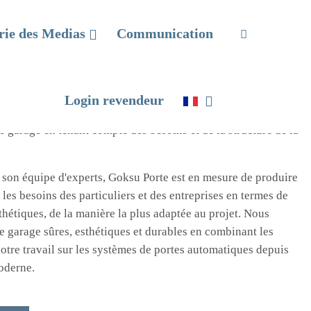
 Garage
rie des Medias
Communication
es systèmes de portes automatiques les plus sûrs, les plus
uvent être fabriquées selon les spécifications souhaitées, en
Login revendeur
essus de production des portes de garage, il est très
e garage en tenant compte des besoins et de la structure de la
à son équipe d'experts, Goksu Porte est en mesure de produire
es besoins des particuliers et des entreprises en termes de
sthétiques, de la manière la plus adaptée au projet. Nous
e garage sûres, esthétiques et durables en combinant les
otre travail sur les systèmes de portes automatiques depuis
oderne.