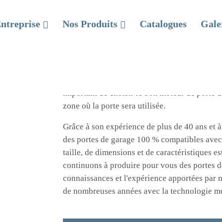
tomatisation Des Portes de
ntreprise
Nos Produits
Catalogues
Gale
Accueil
Nos produits
BFT Automatisation Des Portes de Garage
Les portes de garage automatiques sont l'un d
confortables et les plus esthétiques. Elles pe
fonction des besoins des projets. Dans le proc
important de choisir le bon moteur de porte d
zone où la porte sera utilisée.
Grâce à son expérience de plus de 40 ans et 
des portes de garage 100 % compatibles avec l
taille, de dimensions et de caractéristiques e
continuons à produire pour vous des portes d
connaissances et l'expérience apportées par n
de nombreuses années avec la technologie m